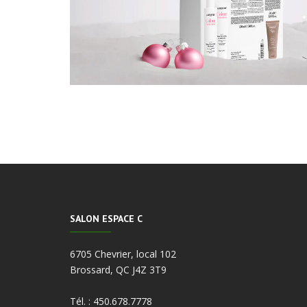
SALON ESPACE C
6705 Chevrier, local 102
Brossard, QC J4Z 3T9
Tél. :
450.678.7778