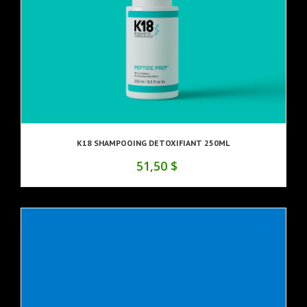
K18 SHAMPOOING DETOXIFIANT 250ML
51,50 $