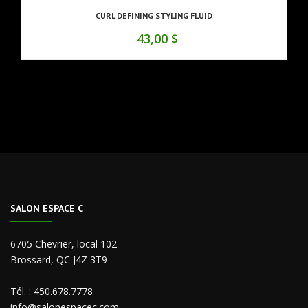
CURL DEFINING STYLING FLUID
43,00 $
SALON ESPACE C
6705 Chevrier, local 102
Brossard, QC J4Z 3T9
Tél. :
450.678.7778
info@salonespacec.com